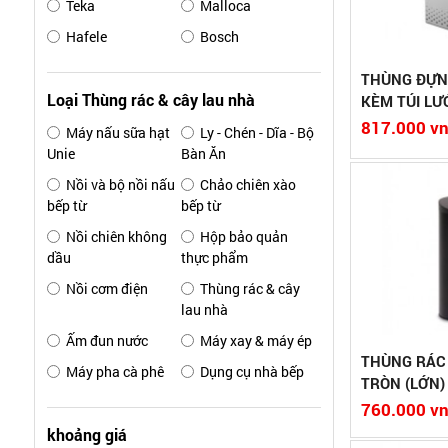
Teka
Malloca
Xuất xứ:Việt Nam
Xuất xứ:Việt 
BẾP TỪ - BẾP ĐIỆN
Hafele
Bosch
Xem chi tiết
So sánh
Xem chi ti
MÁY HÚT MÙI
THÙNG ĐỰNG
Loại Thùng rác & cây lau nhà
KÈM TÚI LƯ
MÁY RỬA CHÉN
817.000 v
Máy nấu sữa hạt
Ly - Chén - Dĩa - Bộ
Unie
Bàn Ăn
LÒ NƯỚNG - LÒ VI SÓNG
Kích thước: 27x27x72
Kích thước 27
Nồi và bộ nồi nấu
Chảo chiên xào
Dung tích 15L
Khối lượng 3.6
bếp từ
bếp từ
CHẬU RỬA CHÉN BÁT
Màu sắc: Bạc, đen, trắng, đỏ
Dung tích 22L
Nồi chiên không
Hộp bảo quản
Bảo hành:
Màu sắc: Bạc, 
dầu
thực phẩm
Xuất xứ:Việt Nam
Bảo hành:
VÒI RỬA CHÉN BÁT
Xuất xứ:Việt 
Nồi cơm điện
Thùng rác & cây
MÁY LỌC NƯỚC
lau nhà
Xem chi tiết
So sánh
Xem chi ti
Ấm đun nước
Máy xay & máy ép
PHỤ KIỆN TỦ BẾP
THÙNG RÁC
Máy pha cà phê
Dụng cụ nhà bếp
TRÒN (LỚN)
ĐIỆN MÁY
760.000 v
khoảng giá
ĐỒ GIA DỤNG