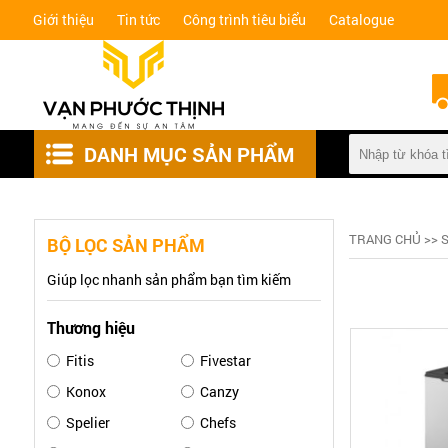
Giới thiệu
Tin tức
Công trình tiêu biểu
Catalogue
DANH MỤC SẢN PHẨM
KHÓA VÂN TAY
TRANG CHỦ
>>
BỘ LỌC SẢN PHẨM
KIỂM SOÁT AN NINH
Giúp lọc nhanh sản phẩm bạn tìm kiếm
HỆ CỬA SLIM
Thương hiệu
CỬA, CỔNG TỰ ĐỘNG
Kích thước: 29cm * 40cm * 69cm
Kích thước: 2
Fitis
Fivestar
Dung tích: 55 lít
Dung tích: 40 l
PHỤ KIỆN THÔNG MINH
Chất liệu chủ yếu: thép, inox 430,
Chất liệu chủ y
Konox
Canzy
nhựa ABS, nhựa PP
nhựa ABS, nh
Spelier
Chefs
Mùa sắc: Bạc, Trắng
Màu sắc: Inox,
PHỤ KIỆN NHÔM KÍNH
Bảo hành:
Bảo hành: