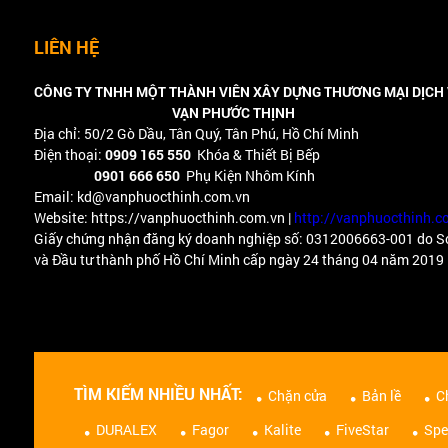
LIÊN HỆ
CÔNG TY TNHH MỘT THÀNH VIÊN XÂY DỰNG THƯƠNG MẠI DỊCH
VẠN PHƯỚC THỊNH
Địa chỉ: 50/2 Gò Dầu, Tân Quý, Tân Phú, Hồ Chí Minh
Điện thoại:
0909 165 550
Khóa & Thiết Bị Bếp
0901 666 650
Phụ Kiện Nhôm Kính
Email: kd@vanphuocthinh.com.vn
Website: https://vanphuocthinh.com.vn |
http://vanphuocthinh.c
Giấy chứng nhận đăng ký doanh nghiệp số: 0312006663-001 do S
và Đầu tư thành phố Hồ Chí Minh cấp ngày 24 tháng 04 năm 2019
TÌM KIẾM NHIỀU NHẤT:
Chặn cửa
Bản lề
C
DURALEX
Fagor
Kalite
FiveStar
Spe