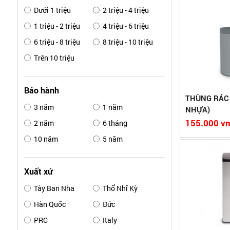
Kích thước: 22cm * 22cm * 30cm
Kích thước: 2
Dưới 1 triệu
2 triệu - 4 triệu
Dung tích: 10 lít
Dung tích: 10 l
1 triệu - 2 triệu
4 triệu - 6 triệu
Chất liệu chủ yếu: nhựa PP, nhựa ABS
Chất liệu chủ 
Màu sắc: Đen, xám
Màu sắc: Đen,
6 triệu - 8 triệu
8 triệu - 10 triệu
Bảo hành:
Bảo hành:
Xuất xứ:Việt Nam
Xuất xứ:Việt 
Trên 10 triệu
Xem chi tiết
So sánh
Xem chi ti
Bảo hành
THÙNG RÁC 
3 năm
1 năm
NHỰA)
155.000 v
2 năm
6 tháng
10 năm
5 năm
"Kích thước 27x30x72
Khối lượng 3.6 kg
Dung tích 22L"
Xuất xứ
Màu sắc: Inox, trắng, đen, đỏ
Tây Ban Nha
Thổ Nhĩ Kỳ
Bảo hành:
Xuất xứ:Việt Nam
Hàn Quốc
Đức
PRC
Italy
Xem chi tiết
So sánh