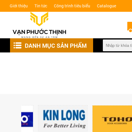
Giới thiệu
Tin tức
Công trình tiêu biểu
Catalogue
DANH MỤC SẢN PHẨM
KHÓA VÂN TAY
KIỂM SOÁT AN NINH
HỆ CỬA SLIM
CỬA, CỔNG TỰ ĐỘNG
PHỤ KIỆN THÔNG MINH
PHỤ KIỆN NHÔM KÍNH