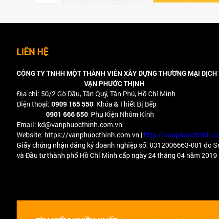
BẾP TỪ - BẾP ĐIỆN
MÁY HÚT MÙI
LIÊN HỆ
MÁY RỬA CHÉN
CÔNG TY TNHH MỘT THÀNH VIÊN XÂY DỰNG THƯƠNG MẠI DỊCH
LÒ NƯỚNG - LÒ VI SÓNG
VẠN PHƯỚC THỊNH
Địa chỉ: 50/2 Gò Dầu, Tân Quý, Tân Phú, Hồ Chí Minh
Điện thoại:
CHẬU RỬA CHÉN BÁT
0909 165 550
Khóa & Thiết Bị Bếp
0901 666 650
Phụ Kiện Nhôm Kính
Email: kd@vanphuocthinh.com.vn
VÒI RỬA CHÉN BÁT
Website: https://vanphuocthinh.com.vn |
http://vanphuocthinh.c
Giấy chứng nhận đăng ký doanh nghiệp số: 0312006663-001 do S
MÁY LỌC NƯỚC
và Đầu tư thành phố Hồ Chí Minh cấp ngày 24 tháng 04 năm 2019
PHỤ KIỆN TỦ BẾP
ĐIỆN MÁY
ĐỒ GIA DỤNG