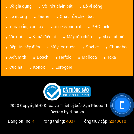
Đồ gia dụng
Vòi rửa chén bát
Lò vi sóng
Lò nướng
Faster
Chậu rửa chén bát
khoá cổng vân tay
access control
PHGLock
Vickini
Khoá điện tử
Máy rửa chén
Máy hút mùi
Bếp từ - bếp điện
Máy lọc nước
Spelier
Chungho
Ao'Smith
Bosch
Hafele
Malloca
Teka
Cucina
Konox
Eurogold
2020 Copyright © Khoá và Thiết bị bếp Vạn Phước Thịnh. Web
Design by Nina.vn
Đang online:
4
| Trong tháng:
4837
| Tổng truy cập:
2843618