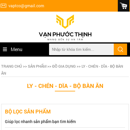
vaptco@gmail.com
Menu
TRANG CHỦ
>>
SẢN PHẨM
>>
ĐỒ GIA DỤNG
>> LY - CHÉN - DĨA - BỘ BÀN
ĂN
LY - CHÉN - DĨA - BỘ BÀN ĂN
BỘ LỌC SẢN PHẨM
Giúp lọc nhanh sản phẩm bạn tìm kiếm