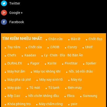
Twitter
Google +
Facebook
TÌM KIẾM NHIỀU NHẤT:
Chặn cửa
Bản lề
Chốt đạp
Tay nắm
Chốt cửa
GROB
Canzy
UNIE
Chefs
Kaadas
Ly - Chén - Dĩa - Bộ Bàn Ăn
DURALEX
Fagor
Kalite
FiveStar
Spelier
Máy hút ẩm
Máy lọc không khí
Nồi, bộ nồi chảo
Máy pha cà phê
Máy xay sinh tố
Máy ép
Máy giặc
Tủ mát
Tủ lạnh
Điện máy
Bếp Gas
Nồi chiên không dầu
Elica
Samsung
Khóa phòng trọ
Máy chấm công
yale