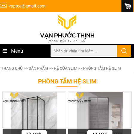
vaptco@gmail.com
Menu
TRANG CHỦ
>>
SẢN PHẨM
>>
HỆ CỬA SLIM
>> PHÒNG TẮM HỆ SLIM
PHÒNG TẮM HỆ SLIM