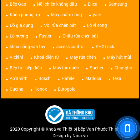
Bếp Gas
Nồi chiên không dầu
Elica
Samsung
Khóa phòng trọ
Máy chấm công
yale
Đồ gia dụng
Vòi rửa chén bát
Lò vi sóng
Lò nướng
Faster
Chậu rửa chén bát
khoá cổng vân tay
access control
PHGLock
Vickini
Khoá điện tử
Máy rửa chén
Máy hút mùi
Bếp từ - bếp điện
Máy lọc nước
Spelier
Chungho
Ao'Smith
Bosch
Hafele
Malloca
Teka
Cucina
Konox
Eurogold
2020 Copyright © Khoá và Thiết bị bếp Vạn Phước Thịnh. Web
Design by Nina.vn