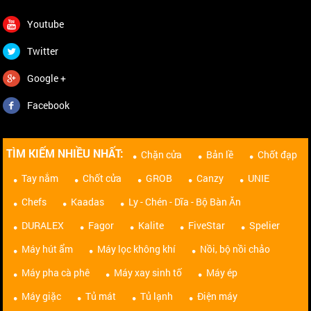
Youtube
Twitter
Google +
Facebook
TÌM KIẾM NHIỀU NHẤT:
Chặn cửa
Bản lề
Chốt đạp
Tay nắm
Chốt cửa
GROB
Canzy
UNIE
Chefs
Kaadas
Ly - Chén - Dĩa - Bộ Bàn Ăn
DURALEX
Fagor
Kalite
FiveStar
Spelier
Máy hút ẩm
Máy lọc không khí
Nồi, bộ nồi chảo
Máy pha cà phê
Máy xay sinh tố
Máy ép
Máy giặc
Tủ mát
Tủ lạnh
Điện máy