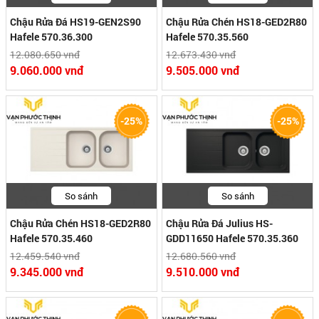
Chậu Rửa Đá HS19-GEN2S90
Chậu Rửa Chén HS18-GED2R80
Hafele 570.36.300
Hafele 570.35.560
12.080.650 vnđ
12.673.430 vnđ
9.060.000 vnđ
9.505.000 vnđ
-25%
-25%
So sánh
So sánh
Chậu Rửa Chén HS18-GED2R80
Chậu Rửa Đá Julius HS-
Hafele 570.35.460
GDD11650 Hafele 570.35.360
12.459.540 vnđ
12.680.560 vnđ
9.345.000 vnđ
9.510.000 vnđ