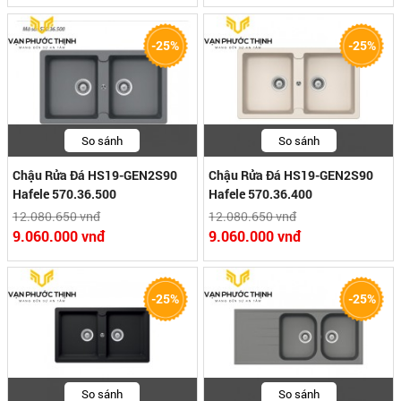
-25%
-25%
So sánh
So sánh
Chậu Rửa Đá HS19-GEN2S90
Chậu Rửa Đá HS19-GEN2S90
Hafele 570.36.500
Hafele 570.36.400
12.080.650 vnđ
12.080.650 vnđ
9.060.000 vnđ
9.060.000 vnđ
-25%
-25%
So sánh
So sánh