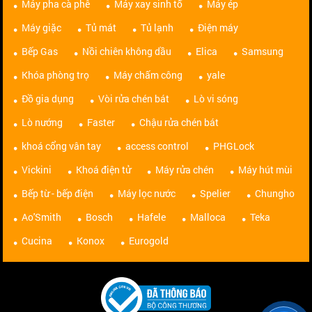
Máy pha cà phê
Máy xay sinh tố
Máy ép
Máy giặc
Tủ mát
Tủ lạnh
Điện máy
Bếp Gas
Nồi chiên không dầu
Elica
Samsung
Khóa phòng trọ
Máy chấm công
yale
Đồ gia dụng
Vòi rửa chén bát
Lò vi sóng
Lò nướng
Faster
Chậu rửa chén bát
khoá cổng vân tay
access control
PHGLock
Vickini
Khoá điện tử
Máy rửa chén
Máy hút mùi
Bếp từ - bếp điện
Máy lọc nước
Spelier
Chungho
Ao'Smith
Bosch
Hafele
Malloca
Teka
Cucina
Konox
Eurogold