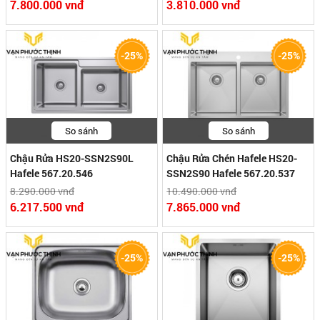
7.800.000 vnđ
3.810.000 vnđ
-25%
-25%
So sánh
So sánh
Chậu Rửa HS20-SSN2S90L
Chậu Rửa Chén Hafele HS20-
Hafele 567.20.546
SSN2S90 Hafele 567.20.537
8.290.000 vnđ
10.490.000 vnđ
6.217.500 vnđ
7.865.000 vnđ
-25%
-25%