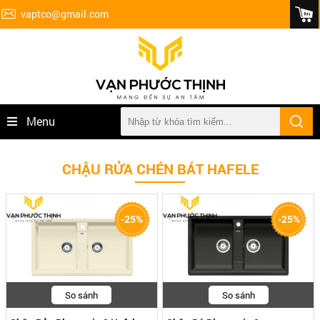
vaptco@gmail.com
Menu
CHẬU RỬA CHÉN BÁT HAFELE
-25%
-25%
So sánh
So sánh