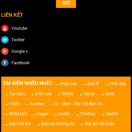
LIÊN KẾT
Youtube
Twitter
Google +
Facebook
TÌM KIẾM NHIỀU NHẤT:
Chặn cửa
Bản lề
Chốt đạp
Tay nắm
Chốt cửa
GROB
Canzy
UNIE
Chefs
Kaadas
Ly - Chén - Dĩa - Bộ Bàn Ăn
DURALEX
Fagor
Kalite
FiveStar
Spelier
Máy hút ẩm
Máy lọc không khí
Nồi, bộ nồi chảo