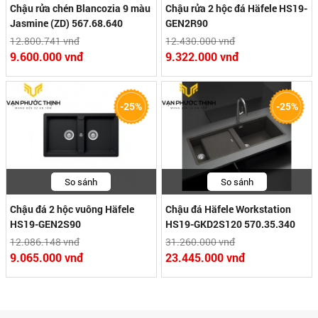
Chậu rửa chén Blancozia 9 màu
Chậu rửa 2 hộc đá Häfele HS19-
Jasmine (ZD) 567.68.640
GEN2R90
12.800.741 vnđ
12.430.000 vnđ
9.600.000 vnđ
9.322.000 vnđ
-25%
-25%
So sánh
So sánh
Chậu đá 2 hộc vuông Häfele
Chậu đá Häfele Workstation
HS19-GEN2S90
HS19-GKD2S120 570.35.340
12.086.148 vnđ
31.260.000 vnđ
9.065.000 vnđ
23.445.000 vnđ