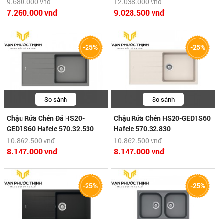
9.680.000 vnđ
12.038.000 vnđ
7.260.000 vnđ
9.028.500 vnđ
-25%
-25%
So sánh
So sánh
Chậu Rửa Chén Đá HS20-
Chậu Rửa Chén HS20-GED1S60
GED1S60 Hafele 570.32.530
Hafele 570.32.830
10.862.500 vnđ
10.862.500 vnđ
8.147.000 vnđ
8.147.000 vnđ
-25%
-25%