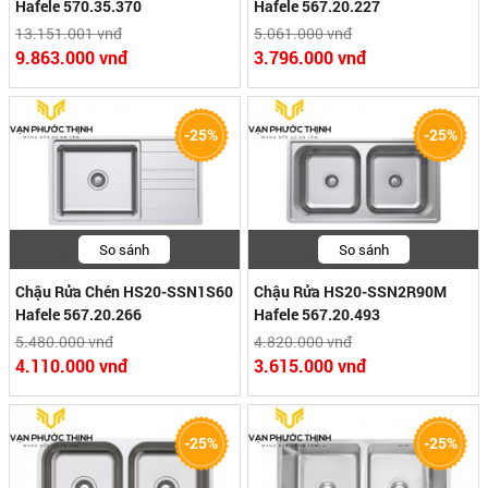
Hafele 570.35.370
Hafele 567.20.227
13.151.001 vnđ
5.061.000 vnđ
9.863.000 vnđ
3.796.000 vnđ
-25%
-25%
So sánh
So sánh
Chậu Rửa Chén HS20-SSN1S60
Chậu Rửa HS20-SSN2R90M
Hafele 567.20.266
Hafele 567.20.493
5.480.000 vnđ
4.820.000 vnđ
4.110.000 vnđ
3.615.000 vnđ
-25%
-25%