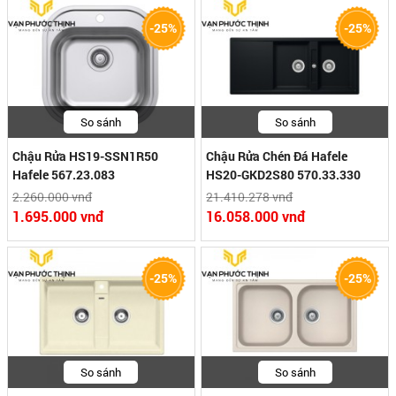
-25%
-25%
So sánh
So sánh
Chậu Rửa HS19-SSN1R50
Chậu Rửa Chén Đá Hafele
Hafele 567.23.083
HS20-GKD2S80 570.33.330
2.260.000 vnđ
21.410.278 vnđ
1.695.000 vnđ
16.058.000 vnđ
-25%
-25%
So sánh
So sánh