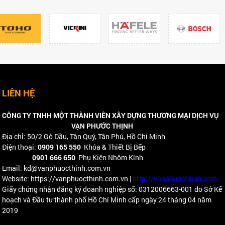
LIÊN HỆ
CÔNG TY TNHH MỘT THÀNH VIÊN XÂY DỰNG THƯƠNG MẠI DỊCH VỤ
VẠN PHƯỚC THỊNH
Địa chỉ: 50/2 Gò Dầu, Tân Quý, Tân Phú, Hồ Chí Minh
Điện thoại:
0909 165 550
Khóa & Thiết Bị Bếp
0901 666 650
Phụ Kiện Nhôm Kính
Email: kd@vanphuocthinh.com.vn
Website: https://vanphuocthinh.com.vn |
http://vanphuocthinh.com
Giấy chứng nhận đăng ký doanh nghiệp số: 0312006663-001 do Sở Kế
hoạch và Đầu tư thành phố Hồ Chí Minh cấp ngày 24 tháng 04 năm
2019