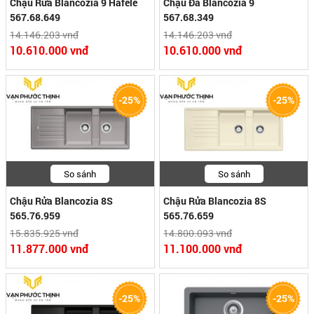
Chậu Rửa Blancozia 9 Hafele
Chậu Đá Blancozia 9
567.68.649
567.68.349
14.146.203 vnđ
14.146.203 vnđ
10.610.000 vnđ
10.610.000 vnđ
-25%
-25%
So sánh
So sánh
Chậu Rửa Blancozia 8S
Chậu Rửa Blancozia 8S
565.76.959
565.76.659
15.835.925 vnđ
14.800.093 vnđ
11.877.000 vnđ
11.100.000 vnđ
-25%
-25%