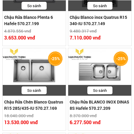
So sánh
So sánh
Chậu Rửa Blanco Plenta 6
Chậu Blanco inox Quatrus R15
Hafele 570.27.199
340-IU 570.27.149
4.870.556 vnđ
9.480.317 vnđ
3.653.000 vnđ
7.110.000 vnđ
-25%
-25%
So sánh
So sánh
Chậu Rửa Chén Blanco Quatrus
Chậu Rửa BLANCO INOX DINAS
R15 285/435-IU 570.27.169
8S Hafele 570.27.209
18.040.000 vnđ
8.370.000 vnđ
13.530.000 vnđ
6.277.500 vnđ