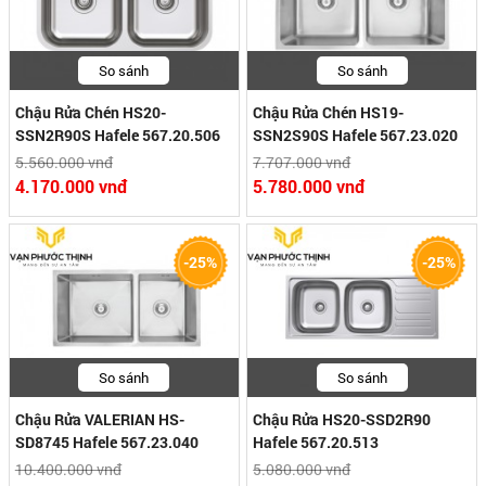
So sánh
So sánh
Chậu Rửa Chén HS20-
Chậu Rửa Chén HS19-
SSN2R90S Hafele 567.20.506
SSN2S90S Hafele 567.23.020
5.560.000 vnđ
7.707.000 vnđ
4.170.000 vnđ
5.780.000 vnđ
-25%
-25%
So sánh
So sánh
Chậu Rửa VALERIAN HS-
Chậu Rửa HS20-SSD2R90
SD8745 Hafele 567.23.040
Hafele 567.20.513
10.400.000 vnđ
5.080.000 vnđ