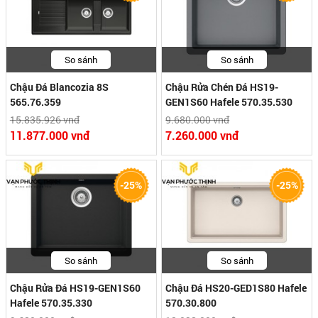
So sánh
So sánh
Chậu Đá Blancozia 8S
Chậu Rửa Chén Đá HS19-
565.76.359
GEN1S60 Hafele 570.35.530
15.835.926 vnđ
9.680.000 vnđ
11.877.000 vnđ
7.260.000 vnđ
-25%
-25%
So sánh
So sánh
Chậu Rửa Đá HS19-GEN1S60
Chậu Đá HS20-GED1S80 Hafele
Hafele 570.35.330
570.30.800