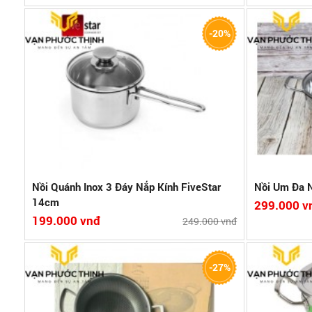
- Chất liệu inox 304 sáng bền
- Chất liệu i
-20%
-Đáy nồi 3 lớp
- Đáy nồi 3 l
- Nắp bằng kính trong suốt
- Nắp bằng kí
- Sử dụng được trên mọi loại bếp ( bếp từ, hồng
- Độ dày 0.6
ngoại, bếp gas,…)
Bảo hành:2 
Bảo hành:2 năm
Xuất xứ:Việt
Xuất xứ:Việt Nam
Xem chi tiết
So sánh
Xem c
Nồi Quánh Inox 3 Đáy Nắp Kính FiveStar
Nồi Um Đa 
14cm
299.000 v
199.000 vnđ
249.000 vnđ
- Bộ nồi inox 430 sáng bóng
-Nồi Inox siz
-27%
- Cấu tạo 3 đáy giúp truyền nhiệt nhanh, giữ nhiệt
-Nồi luộc đượ
lâu
kg
- Bộ gồm 3 nồi: Nồi 16cm, nồi 20cm, nồi 24cm
-Làm bằng chấ
- Sản phẩm sử dụng tốt trên bếp từ, bếp hồng ngoại,
mm