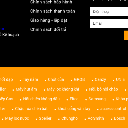
Chính sách bảo hành
Chính sách thanh toán
Giao hàng - lắp đặt
om
Chính sách đổi trả
ở Kế hoạch
hốt đạp
Tay nắm
Chốt cửa
GROB
Canzy
UNIE
lier
Máy hút ẩm
Máy lọc không khí
Nồi, bộ nồi chảo
Bếp Gas
Nồi chiên không dầu
Elica
Samsung
Khóa p
ter
Chậu rửa chén bát
khoá cổng vân tay
access control
Máy lọc nước
Spelier
Chungho
Ao'Smith
Bosch