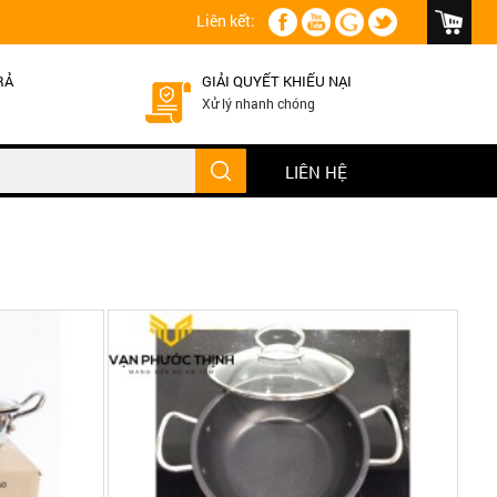
Liên kết:
RẢ
GIẢI QUYẾT KHIẾU NẠI
Xử lý nhanh chóng
LIÊN HỆ
, hồng ngoại
 sánh