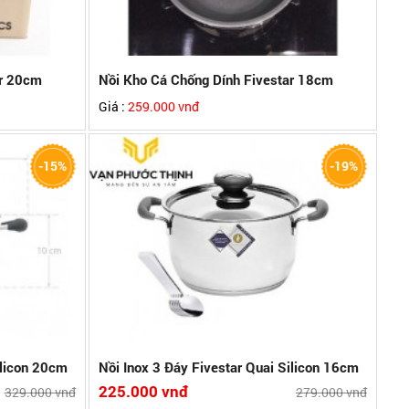
ar 20cm
Nồi Kho Cá Chống Dính Fivestar 18cm
Giá :
259.000 vnđ
-15%
-19%
 sánh
ilicon 20cm
Nồi Inox 3 Đáy Fivestar Quai Silicon 16cm
225.000 vnđ
329.000 vnđ
279.000 vnđ