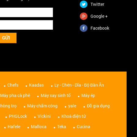
Twitter
Google +
Facebook
Chefs
Kaadas
Ly - Chén - Dĩa - Bộ Bàn Ăn
Máy pha cà phê
Máy xay sinh tố
Máy ép
hòng trọ
Máy chấm công
yale
Đồ gia dụng
PHGLock
Vickini
Khoá điện tử
Hafele
Malloca
Teka
Cucina