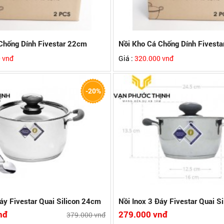
Chống Dính Fivestar 22cm
Nồi Kho Cá Chống Dính Fivest
 vnđ
Giá :
320.000 vnđ
ox 403
- Chất liệu inox 403
-20%
ớp truyền nhiệt nhanh
- Đáy nồi 3 lớp truyền nhiệt nhanh
 20cm
- Đường kính 16cm
c trên bếp từ
- Sử dụng được trên bếp từ
năm
Bảo hành:5 năm
 Nam
Xuất xứ:Việt Nam
hi tiết
So sánh
Xem chi tiết
So
Đáy Fivestar Quai Silicon 24cm
Nồi Inox 3 Đáy Fivestar Quai S
nđ
279.000 vnđ
379.000 vnđ