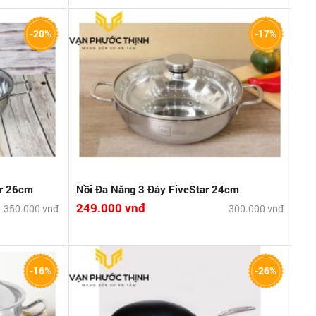
-20%
-17%
 sánh
ar 26cm
Nồi Đa Năng 3 Đáy FiveStar 24cm
249.000 vnđ
350.000 vnđ
300.000 vnđ
-16%
-26%