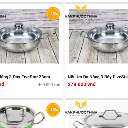
nox 304 sáng bền
- Chất liệu inox 304 sáng bền
-25%
ớp
-Đáy nồi 3 lớp
nh trong suốt
- Nắp bằng kính trong suốt
48mm
- Độ dày 0.548mm
năm
Bảo hành:2 năm
 Nam
Xuất xứ:Việt Nam
hi tiết
So sánh
Xem chi tiết
So
Năng 3 Đáy FiveStar 28cm
Nồi Um Đa Năng 3 Đáy FiveSt
nđ
279.000 vnđ
400.000 vnđ
e 30 cm
Chảo chống dính vân đá Fivestar
-15%
c gà, vịt nguyên con tầm 1.5 đến 2.5
Chất liệu : Inox
Đường kính: 24cm
t liệu inox 430 cao cấp, dày hơn 1
Bảo hành:6 tháng
Xuất xứ:Việt Nam