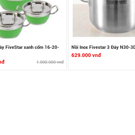
 khít với thân nồi, giữ ấm tốt
 Nam
hi tiết
So sánh
Xem chi tiết
So
đáy FiveStar xanh cốm 16-20-
Nồi Inox Fivestar 3 Đáy N30-
629.000 vnđ
nđ
1.000.000 vnđ