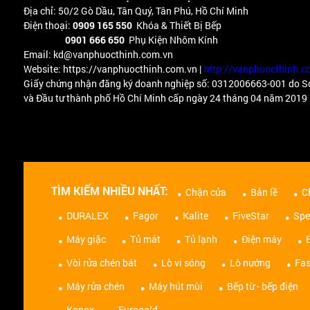
Địa chỉ: 50/2 Gò Dầu, Tân Quý, Tân Phú, Hồ Chí Minh
Điện thoại:
0909 165 550
Khóa & Thiết Bị Bếp
0901 666 650
Phụ Kiện Nhôm Kính
Email: kd@vanphuocthinh.com.vn
Website: https://vanphuocthinh.com.vn |
http://vanphuocthinh.c
Giấy chứng nhận đăng ký doanh nghiệp số: 0312006663-001 do S
và Đầu tư thành phố Hồ Chí Minh cấp ngày 24 tháng 04 năm 2019
TÌM KIẾM NHIỀU NHẤT:
Chặn cửa
Bản lề
C
DURALEX
Fagor
Kalite
FiveStar
Spe
Máy giặc
Tủ mát
Tủ lạnh
Điện máy
Vòi rửa chén bát
Lò vi sóng
Lò nướng
Fas
Máy rửa chén
Máy hút mùi
Bếp từ - bếp điện
Konox
Eurogold