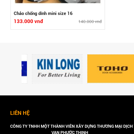
Chảo chống dính mini size 16
133.000 vnđ
140.000 vnđ
LIÊN HỆ
CÔNG TY TNHH MỘT THÀNH VIÊN XÂY DỰNG THƯƠNG MẠI DỊCH
VẠN PHƯỚC THỊNH