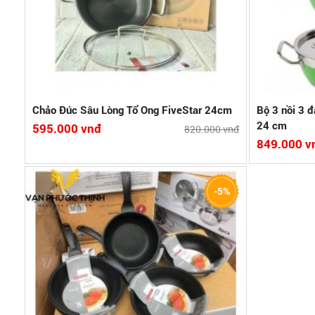
ường
bếp gas,…
-Nắp inox đậy
Bảo hành:6 tháng
Bảo hành:
Xuất xứ:Việt Nam
Xuất xứ:Việt
Xem chi tiết
So sánh
Xem c
Chảo Đúc Sâu Lòng Tổ Ong FiveStar 24cm
Bộ 3 nồi 3 
24 cm
595.000 vnđ
820.000 vnđ
849.000 v
-5%