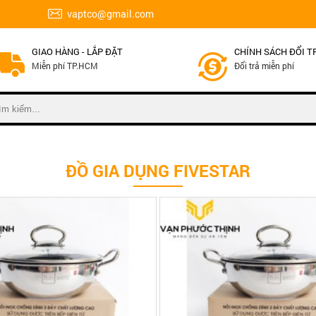
vaptco@gmail.com
GIAO HÀNG - LẮP ĐẶT
CHÍNH SÁCH ĐỔI T
Miễn phí TP.HCM
Đổi trả miễn phí
ĐỒ GIA DỤNG FIVESTAR
 20cm
- Đường kính 18cm
- Nồi 3 đáy
0 cao cấp
- Nồi inox 430 cao cấp
c cho bếp từ, bếp điện, hồng ngoại
- Sử dụng được cho bếp từ, bếp điện
năm
Bảo hành:5 năm
 Nam
Xuất xứ:Việt Nam
hi tiết
So sánh
Xem chi tiết
So