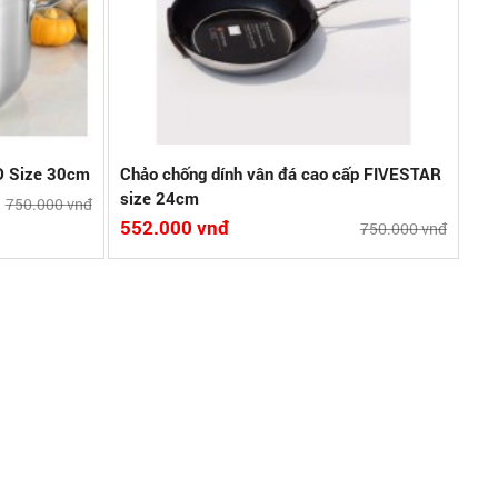
 sánh
3D Size 30cm
Chảo chống dính vân đá cao cấp FIVESTAR
size 24cm
750.000 vnđ
552.000 vnđ
750.000 vnđ