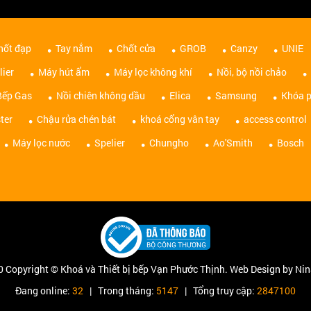
hốt đạp
Tay nắm
Chốt cửa
GROB
Canzy
UNIE
lier
Máy hút ẩm
Máy lọc không khí
Nồi, bộ nồi chảo
Bếp Gas
Nồi chiên không dầu
Elica
Samsung
Khóa p
ter
Chậu rửa chén bát
khoá cổng vân tay
access control
Máy lọc nước
Spelier
Chungho
Ao'Smith
Bosch
 Copyright © Khoá và Thiết bị bếp Vạn Phước Thịnh. Web Design by Ni
Đang online:
32
| Trong tháng:
5147
| Tổng truy cập:
2847100