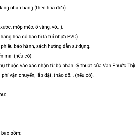
Hàng nhận hàng (theo hóa đơn).
 xước, móp méo, ố vàng, vỡ...).
 hàng hóa có bao bì là túi nhựa PVC).
 phiếu bảo hành, sách hướng dẫn sử dụng.
ến mại (nếu có).
phụ thuộc vào xác nhận từ bộ phận kỹ thuật của Vạn Phước Thị
hí vận chuyển, lắp đặt, tháo dỡ... (nếu có).
au:
, bao gồm: