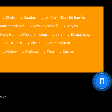
Chefs
Kaadas
Ly - Chén - Dĩa - Bộ Bàn Ăn
Máy pha cà phê
Máy xay sinh tố
Máy ép
hòng trọ
Máy chấm công
yale
Đồ gia dụng
PHGLock
Vickini
Khoá điện tử
Hafele
Malloca
Teka
Cucina
na.vn