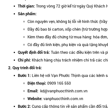
Thời gian:
Trong vòng 72 giờ kể từ ngày Quý Khách 
BẾP TỪ - BẾP ĐIỆN
Sản phẩm:
MÁY HÚT MÙI
Còn nguyên vẹn, không bị lỗi về hình thức (trầy
Đầy đủ bao bì carton, xốp chèn (trừ trường hợp
MÁY RỬA CHÉN
Kèm theo đầy đủ chứng từ mua hàng: hóa đơn,
LÒ NƯỚNG - LÒ VI SÓNG
Có đầy đủ linh kiện, phụ kiện và quà tặng khuy
CHẬU RỬA CHÉN BÁT
Quyết định đổi trả:
Tuân theo các điều kiện trên và 
Chi phí:
Khách hàng chịu trách nhiệm chi trả các chi p
VÒI RỬA CHÉN BÁT
2. Quy trình đổi trả:
MÁY LỌC NƯỚC
Bước 1:
Liên hệ với Vạn Phước Thịnh qua các kênh s
Điện thoại:
0909 165 550
PHỤ KIỆN TỦ BẾP
Email:
kd@vanphuocthinh.com.vn
ĐIỆN MÁY
Website:
vanphuocthinh.com.vn
Bước 2:
Cung cấp thông tin về sản phẩm cần đổi trả
ĐỒ GIA DỤNG