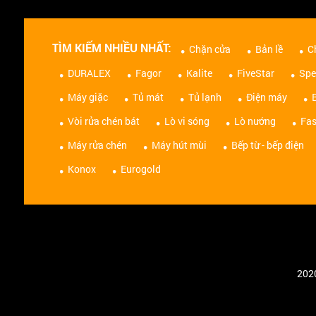
TÌM KIẾM NHIỀU NHẤT:
Chặn cửa
Bản lề
C
DURALEX
Fagor
Kalite
FiveStar
Spe
Máy giặc
Tủ mát
Tủ lạnh
Điện máy
Vòi rửa chén bát
Lò vi sóng
Lò nướng
Fas
Máy rửa chén
Máy hút mùi
Bếp từ - bếp điện
Konox
Eurogold
2020