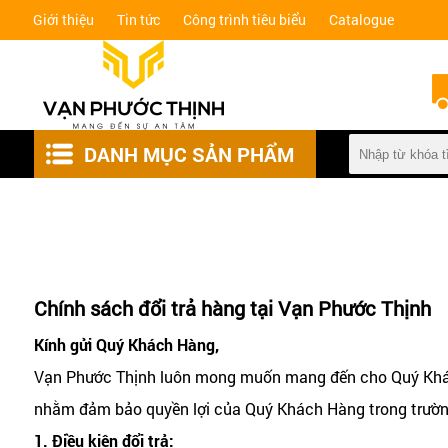
Giới thiệu
Tin tức
Công trình tiêu biểu
Catalogue
DANH MỤC SẢN PHẨM
KHÓA VÂN TAY
KIỂM SOÁT AN NINH
HỆ CỬA SLIM
Chính sách đổi trả hàng tại Vạn Phước Thịnh
CỬA, CỔNG TỰ ĐỘNG
Kính gửi Quý Khách Hàng,
Vạn Phước Thịnh luôn mong muốn mang đến cho Quý Khách H
PHỤ KIỆN THÔNG MINH
nhằm đảm bảo quyền lợi của Quý Khách Hàng trong trườn
PHỤ KIỆN NHÔM KÍNH
1. Điều kiện đổi trả: