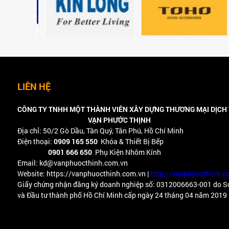
LIÊN HỆ
CÔNG TY TNHH MỘT THÀNH VIÊN XÂY DỰNG THƯƠNG MẠI DỊCH
VẠN PHƯỚC THỊNH
Địa chỉ: 50/2 Gò Dầu, Tân Quý, Tân Phú, Hồ Chí Minh
Điện thoại:
0909 165 550
Khóa & Thiết Bị Bếp
0901 666 650
Phụ Kiện Nhôm Kính
Email: kd@vanphuocthinh.com.vn
Website: https://vanphuocthinh.com.vn |
http://vanphuocthinh.c
Giấy chứng nhận đăng ký doanh nghiệp số: 0312006663-001 do S
và Đầu tư thành phố Hồ Chí Minh cấp ngày 24 tháng 04 năm 2019