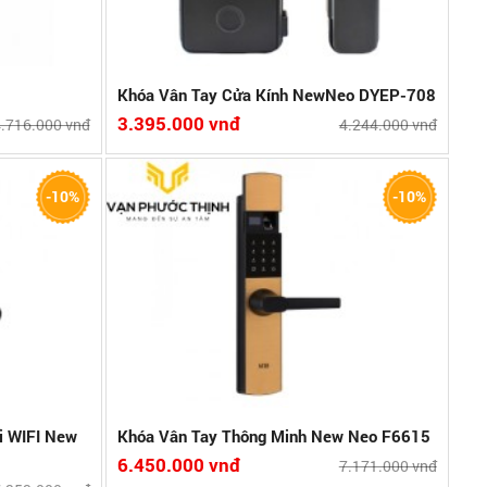
Khóa Vân Tay Cửa Kính NewNeo DYEP-708
3.395.000 vnđ
.716.000 vnđ
4.244.000 vnđ
Thẻ Từ, Chìa cơ
-10%
-10%
 thẻ từ, 10 mã
của Đức
 sánh
ối WIFI New
Khóa Vân Tay Thông Minh New Neo F6615
6.450.000 vnđ
7.171.000 vnđ