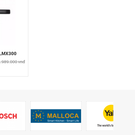
a LMX300
.989.000 vnđ