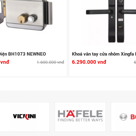
hi tiết
So sánh
 Điện BH1073 NEWNEO
Khoá vân tay cửa nhôm Xingf
 vnđ
6.290.000 vnđ
1.600.000 vnđ
6