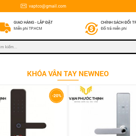
vaptco@gmail.com
GIAO HÀNG - LẮP ĐẶT
CHÍNH SÁCH ĐỔI T
Miễn phí TP.HCM
Đổi trả miễn phí
KHÓA VÂN TAY NEWNEO
hức năng: Vân tay, mã số cảm
- Khóa 5 chức năng:vân tay, 
-20%
ừ, chìa cơ, APP TTLOCK
, remote, APP TUYA
g lưu trữ: 300 vân tay, thẻ từ,
- Chất liệu: Nhựa cao cấp
- Nguồn điện: 6V
ện 6V
- Dung lượng lưu trữ 499 vân 
 hoạt động: Từ -20 độ C đến 50
2000 thẻ từ
hi tiết
So sánh
Xem chi tiết
So
Bảo hành:1 năm