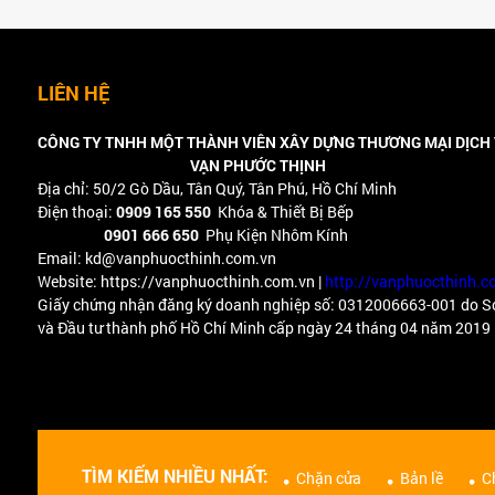
LIÊN HỆ
CÔNG TY TNHH MỘT THÀNH VIÊN XÂY DỰNG THƯƠNG MẠI DỊCH
VẠN PHƯỚC THỊNH
Địa chỉ: 50/2 Gò Dầu, Tân Quý, Tân Phú, Hồ Chí Minh
Điện thoại:
0909 165 550
Khóa & Thiết Bị Bếp
0901 666 650
Phụ Kiện Nhôm Kính
Email: kd@vanphuocthinh.com.vn
Website: https://vanphuocthinh.com.vn |
http://vanphuocthinh.c
Giấy chứng nhận đăng ký doanh nghiệp số: 0312006663-001 do S
và Đầu tư thành phố Hồ Chí Minh cấp ngày 24 tháng 04 năm 2019
TÌM KIẾM NHIỀU NHẤT:
Chặn cửa
Bản lề
C