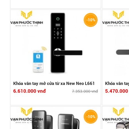
 số,
- Khóa 5 chức năng : Vân tay cảm ứng nhiệt, mã số,
- Khóa 3 chức
-10%
thẻ từ, App điện thoại, chìa cơ
- Chất liệu :
- Chất liệu : Khung nhôm và kính cường lực
- Dung lượng 
 Số
- Dung lượng : 100 Vân tay, 200 Thẻ Từ, 200 Mã Số
Thẻ Từ
- Đố cửa thích hợp : 4 x 10 cm
- Độ hở cửa t
- Sản xuất theo công nghệ và tiêu chuẩn của Đức
- Sản xuất t
Bảo hành:1 năm
Bảo hành:1 
Đức
Xuất xứ:PRC
Xuất xứ:PRC
Xem chi tiết
So sánh
Xem c
Khóa vân tay mở cửa từ xa New Neo L661
Khóa vân ta
6.610.000 vnđ
5.470.000
7.353.000 vnđ
ã số
Chức năng: Khóa cổng bằng điện
Chức năng: vâ
-10%
- Điện thế: 9-12V
Đố cửa phù 
(Phải sử dụng thêm Adapter để chuyển nguồn điện)
Bảo hành:1 
ã số.
- Chất liệu: Thép cao cấp
Xuất xứ:PRC