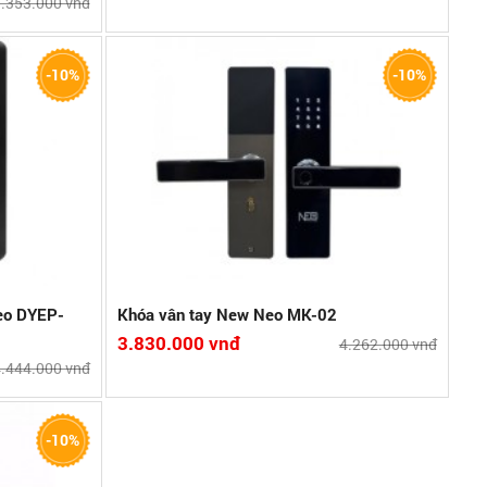
.353.000 vnđ
, Thẻ Từ, Chìa
-10%
-10%
chuẩn của Đức
 sánh
eo DYEP-
Khóa vân tay New Neo MK-02
3.830.000 vnđ
4.262.000 vnđ
.444.000 vnđ
-10%