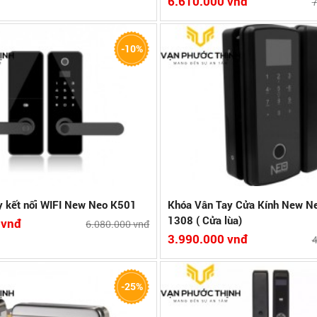
6.610.000 vnđ
7
 năng : Vân Tay, Mã Số, Thẻ Từ
- Khóa 4 chức năng : Vân Tay, Mã Số
-10%
 Hợp kim cao cấp
cơ
lưu trữ : 499 Vân Tay, 01 Mã Số, 2000
- Chất liệu : Hợp kim
- Dung lượng lưu trữ : 200 Users
hích hợp : 5 - 8 mm
- Đố cửa thích hợp : 4 x 8 cm
heo Công nghệ và tiêu chuẩn của Đức
- Sản xuất theo Công nghệ và tiêu 
năm
Bảo hành:1 năm
Xuất xứ:PRC
hi tiết
So sánh
Xem chi tiết
So
y kết nối WIFI New Neo K501
Khóa Vân Tay Cửa Kính New N
1308 ( Cửa lùa)
 vnđ
6.080.000 vnđ
3.990.000 vnđ
4
n tay, mã số, thẻ từ và chìa cơ
-25%
hợp: 40*60mm
năm