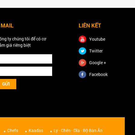
 MAIL
LIÊN KẾT
ông ty chúng tôi để có cơ
Youtube
ảm giá riêng biệt
Twitter
Google +
Facebook
Chefs
Kaadas
Ly - Chén - Dĩa - Bộ Bàn Ăn