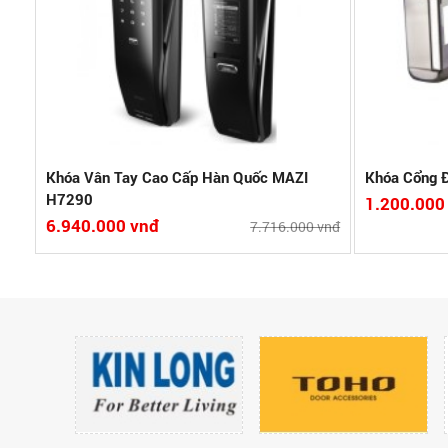
Bảo hành:
Xuất xứ:PRC
Xem chi tiết
So sánh
Xem c
Khóa Vân Tay Cao Cấp Hàn Quốc MAZI
Khóa Cổng
H7290
1.200.000
6.940.000 vnđ
7.716.000 vnđ