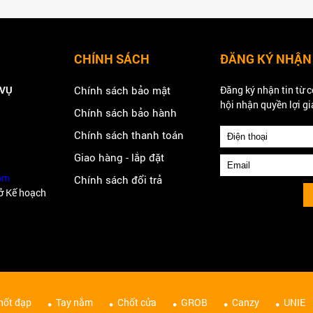
CHÍNH SÁCH
ĐĂNG KÝ NHẬN
 VỤ
Chính sách bảo mật
Đăng ký nhận tin từ c
hội nhận quyền lợi gi
Chính sách bảo hành
Chính sách thanh toán
Giao hàng - lắp đặt
om
Chính sách đổi trả
ở Kế hoạch
hốt đạp
Tay nắm
Chốt cửa
GROB
Canzy
UNIE