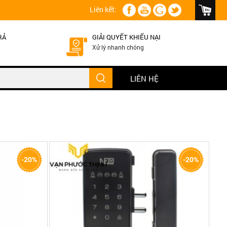
Liên kết:
RẢ
GIẢI QUYẾT KHIẾU NẠI
Xử lý nhanh chóng
LIÊN HỆ
mã số, thẻ từ
-20%
-20%
tay, 1 mã số,
 sánh