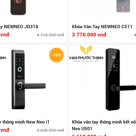
Xuất xứ:PRC
năm
Tay NEWNEO JD318
Khóa Vân Tay NEWNEO C511
 vnđ
3.770.000 vnđ
4.716.000 vnđ
4
được lưu trữ tối đa 100 Vân tay, 200
-Khóa 4 chức năng: Vân Tay, Mã Số, 
-10%
Mã Số
-Chất liệu: Hợp kim cao cấp
h hợp dành cho căn hộ : 4 x 10 cm
-Dung lượng lưu trữ: 200 vân tay, 50
 tiêu chuẩn và sản xuất theo công
số.
c
-Đố cửa thích hợp:4x11cm
năm
-SX theo Công nghệ và tiêu chuẩn 
Bảo hành:1 năm
Xuất xứ:PRC
hi tiết
So sánh
Xem chi tiết
So
y thông minh New Neo i1
Khóa vân tay thông minh kết n
Neo U501
 vnđ
4.636.000 vnđ