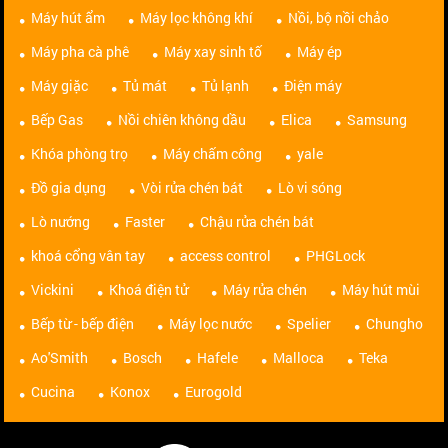
Máy hút ẩm
Máy lọc không khí
Nồi, bộ nồi chảo
Máy pha cà phê
Máy xay sinh tố
Máy ép
Máy giặc
Tủ mát
Tủ lạnh
Điện máy
Bếp Gas
Nồi chiên không dầu
Elica
Samsung
Khóa phòng trọ
Máy chấm công
yale
Đồ gia dụng
Vòi rửa chén bát
Lò vi sóng
Lò nướng
Faster
Chậu rửa chén bát
khoá cổng vân tay
access control
PHGLock
Vickini
Khoá điện tử
Máy rửa chén
Máy hút mùi
Bếp từ - bếp điện
Máy lọc nước
Spelier
Chungho
Ao'Smith
Bosch
Hafele
Malloca
Teka
Cucina
Konox
Eurogold