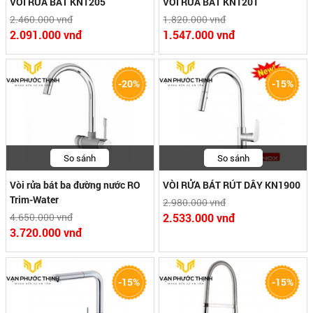
VÒI RỬA BÁT KN1205
VÒI RỬA BÁT KN1201
2.460.000 vnđ
1.820.000 vnđ
2.091.000 vnđ
1.547.000 vnđ
-20%
-15%
So sánh
So sánh
Vòi rửa bát ba đường nước RO
VÒI RỬA BÁT RÚT DÂY KN1900
Trim-Water
2.980.000 vnđ
4.650.000 vnđ
2.533.000 vnđ
3.720.000 vnđ
-15%
-15%