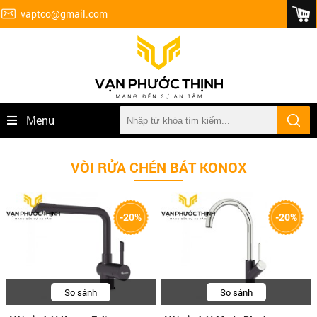
vaptco@gmail.com
Menu
VÒI RỬA CHÉN BÁT KONOX
-20%
-20%
So sánh
So sánh