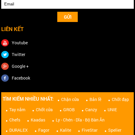
LIÊN KẾT
Youtube
Twitter
Google +
Facebook
TÌM KIẾM NHIỀU NHẤT:
Chặn cửa
Bản lề
Chốt đạp
Tay nắm
Chốt cửa
GROB
Canzy
UNIE
Chefs
Kaadas
Ly - Chén - Dĩa - Bộ Bàn Ăn
DURALEX
Fagor
Kalite
FiveStar
Spelier