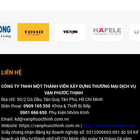
LIÊN HỆ
CÔNG TY TNHH MỘT THÀNH VIÊN XÂY DỰNG THƯƠNG MẠI DỊCH VỤ
VẠN PHƯỚC THỊNH
Địa chỉ: 50/2 Gò Dầu, Tân Quý, Tân Phú, Hồ Chí Minh
Điện thoại:
0909 165 550
Khóa & Thiết Bị Bếp
0901 666 650
Phụ Kiện Nhôm Kính
Email: kd@vanphuocthinh.com.vn
Website: https://vanphuocthinh.com.vn |
http://vanphuocthinh.com
Giấy chứng nhận đăng ký doanh nghiệp số: 0312006663-001 do Sở Kế
hoạch và Đầu tư thành phố Hồ Chí Minh cấp ngày 24 tháng 04 năm