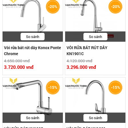
-20%
-20%
So sánh
So sánh
Vòi rửa bát rút dây Konox Ponte
VÒI RỬA BÁT RÚT DÂY
Chrome
KN1901C
4.650.000 vnđ
4.120.000 vnđ
3.720.000 vnđ
3.296.000 vnđ
-15%
-15%
So sánh
So sánh