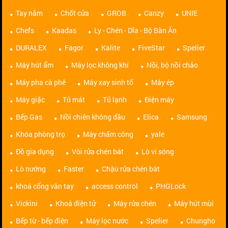
Tay nắm
Chốt cửa
GROB
Canzy
UNIE
Chefs
Kaadas
Ly - Chén - Dĩa - Bộ Bàn Ăn
DURALEX
Fagor
Kalite
FiveStar
Spelier
Máy hút ẩm
Máy lọc không khí
Nồi, bộ nồi chảo
Máy pha cà phê
Máy xay sinh tố
Máy ép
Máy giặc
Tủ mát
Tủ lạnh
Điện máy
Bếp Gas
Nồi chiên không dầu
Elica
Samsung
Khóa phòng trọ
Máy chấm công
yale
Đồ gia dụng
Vòi rửa chén bát
Lò vi sóng
Lò nướng
Faster
Chậu rửa chén bát
khoá cổng vân tay
access control
PHGLock
Vickini
Khoá điện tử
Máy rửa chén
Máy hút mùi
Bếp từ - bếp điện
Máy lọc nước
Spelier
Chungho