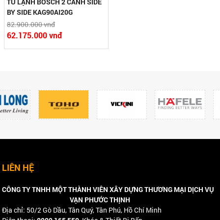
TỦ LẠNH BOSCH 2 CÁNH SIDE
BY SIDE KAG90AI20G
82.900.000 vnđ
62.175.000 vnđ
LIÊN HỆ
CÔNG TY TNHH MỘT THÀNH VIÊN XÂY DỰNG THƯƠNG MẠI DỊCH VỤ
VẠN PHƯỚC THỊNH
Địa chỉ: 50/2 Gò Dầu, Tân Quý, Tân Phú, Hồ Chí Minh