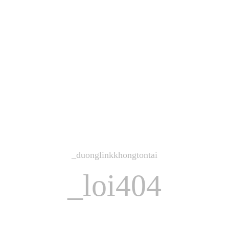
_duonglinkkhongtontai
_loi404